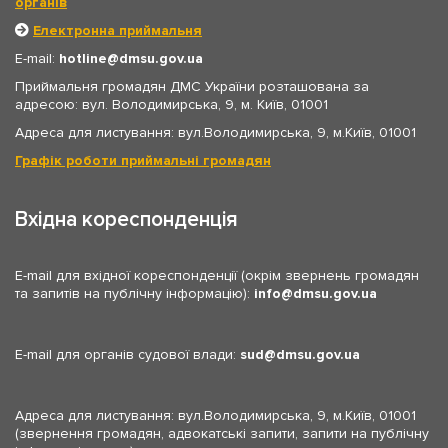
органів
Електронна приймальня
E-mail:
hotline
dmsu.gov.ua
Приймальня громадян ДМС України розташована за
адресою: вул. Володимирська, 9, м. Київ, 01001
Адреса для листування: вул.Володимирська, 9, м.Київ, 01001
Графік роботи приймальні громадян
Вхідна кореспонденція
E-mail для вхідної кореспонденції (окрім звернень громадян
та запитів на публічну інформацію):
info
dmsu.gov.ua
E-mail для органів судової влади:
sud
dmsu.gov.ua
Адреса для листування: вул.Володимирська, 9, м.Київ, 01001
(звернення громадян, адвокатські запити, запити на публічну