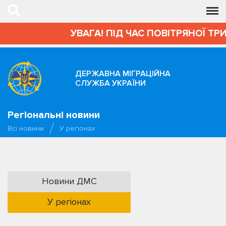
УВАГА! ПІД ЧАС ПОВІТРЯНОЇ ТР
ДЕРЖАВНА МІГРАЦІЙНА
СЛУЖБА УКРАЇНИ
Регіональні новини
Всі новини
У регіонах
Новини ДМС
У регіонах