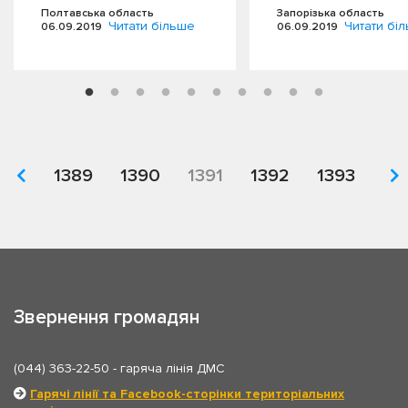
допомоги у Полтавській
служби Оленою Гл
Полтавська область
Запорізька область
області…
були проведені…
Читати більше
Читати бі
06.09.2019
06.09.2019
1389
1390
1391
1392
1393
Звернення громадян
(044) 363-22-50
- гаряча лінія ДМС
Гарячі лінії та Facebook-сторінки територіальних