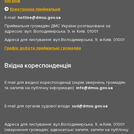
органів
Електронна приймальня
E-mail:
hotline
dmsu.gov.ua
Приймальня громадян ДМС України розташована за
адресою: вул. Володимирська, 9, м. Київ, 01001
Адреса для листування: вул.Володимирська, 9, м.Київ, 01001
Графік роботи приймальні громадян
Вхідна кореспонденція
E-mail для вхідної кореспонденції (окрім звернень громадян
та запитів на публічну інформацію):
info
dmsu.gov.ua
E-mail для органів судової влади:
sud
dmsu.gov.ua
Адреса для листування: вул.Володимирська, 9, м.Київ, 01001
(звернення громадян, адвокатські запити, запити на публічну