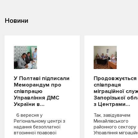
Новини
У Полтаві підписали
Продовжується
Меморандум про
співпраця
співпрацю
міграційної слу
Управління ДМС
Запорізької обл
України в…
з Центрами…
6 вересня у
Так, завідувачем
Регіональному центрі з
Михайлівського
надання безоплатної
районного сектору
вторинної правової
Управління міграцій