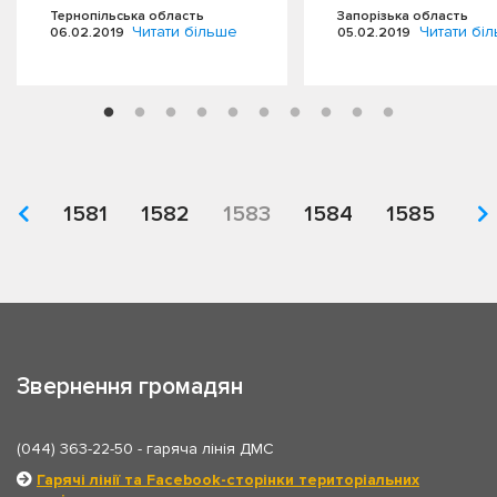
індивідуальних…
паспорт. Адже, тіль
Тернопільська область
Запорізька область
при…
Читати більше
Читати бі
06.02.2019
05.02.2019
1581
1582
1583
1584
1585
Звернення громадян
(044) 363-22-50
- гаряча лінія ДМС
Гарячі лінії та Facebook-сторінки територіальних