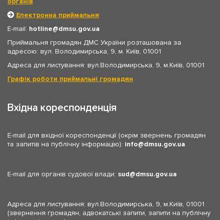
органів
Електронна приймальня
E-mail:
hotline
dmsu.gov.ua
Приймальня громадян ДМС України розташована за
адресою: вул. Володимирська, 9, м. Київ, 01001
Адреса для листування: вул.Володимирська, 9, м.Київ, 01001
Графік роботи приймальні громадян
Вхідна кореспонденція
E-mail для вхідної кореспонденції (окрім звернень громадян
та запитів на публічну інформацію):
info
dmsu.gov.ua
E-mail для органів судової влади:
sud
dmsu.gov.ua
Адреса для листування: вул.Володимирська, 9, м.Київ, 01001
(звернення громадян, адвокатські запити, запити на публічну